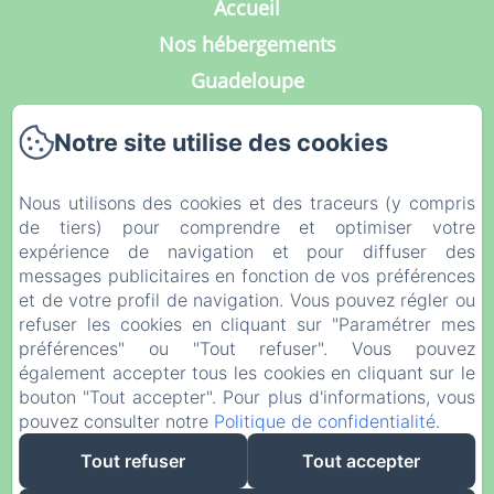
Accueil
Nos hébergements
Guadeloupe
Services
Notre site utilise des cookies
Galerie Photos
Contact
Nous utilisons des cookies et des traceurs (y compris
Notre Blog
de tiers) pour comprendre et optimiser votre
expérience de navigation et pour diffuser des
Mentions légales
messages publicitaires en fonction de vos préférences
Politique de confidentialité
et de votre profil de navigation. Vous pouvez régler ou
refuser les cookies en cliquant sur "Paramétrer mes
Informations légales
préférences" ou "Tout refuser". Vous pouvez
Informations sur les cookies
également accepter tous les cookies en cliquant sur le
bouton "Tout accepter". Pour plus d'informations, vous
pouvez consulter notre
Politique de confidentialité
.
EN
FR
DE
NL
Tout refuser
Tout accepter
Créé par Amenitiz