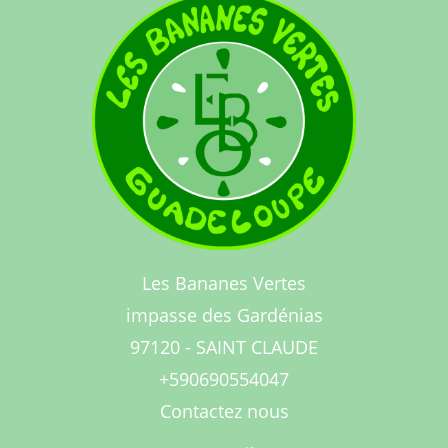
Les Bananes Vertes
impasse des Gardénias
97120 - SAINT CLAUDE
+590690554047
Contactez nous