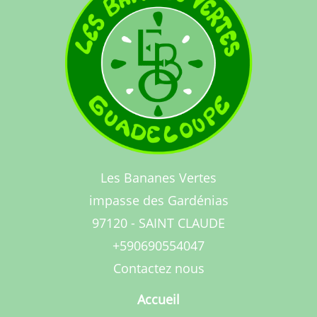
Les Bananes Vertes
impasse des Gardénias
97120 - SAINT CLAUDE
+590690554047
Contactez nous
Accueil