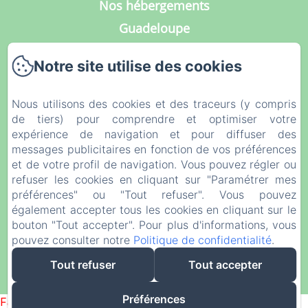
Nos hébergements
Guadeloupe
Services
Notre site utilise des cookies
Galerie Photos
Contact
Nous utilisons des cookies et des traceurs (y compris
Notre Blog
de tiers) pour comprendre et optimiser votre
expérience de navigation et pour diffuser des
Mentions légales
messages publicitaires en fonction de vos préférences
Politique de confidentialité
et de votre profil de navigation. Vous pouvez régler ou
refuser les cookies en cliquant sur "Paramétrer mes
Informations légales
préférences" ou "Tout refuser". Vous pouvez
Informations sur les cookies
également accepter tous les cookies en cliquant sur le
bouton "Tout accepter". Pour plus d'informations, vous
pouvez consulter notre
Politique de confidentialité
.
EN
FR
DE
NL
Tout refuser
Tout accepter
Créé par Amenitiz
Préférences
Failed to load BookingEngine/index: Loading chunk 93