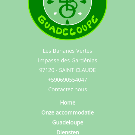
Les Bananes Vertes
impasse des Gardénias
97120 - SAINT CLAUDE
+590690554047
Contactez nous
Home
Onze accommodatie
Guadeloupe
Diensten