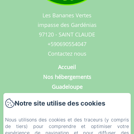
Les Bananes Vertes
impasse des Gardénias
97120 - SAINT CLAUDE
+590690554047
Contactez nous
Accueil
Nos hébergements
Guadeloupe
Services
Notre site utilise des cookies
Galerie Photos
Contact
Nous utilisons des cookies et des traceurs (y compris
Notre Blog
de tiers) pour comprendre et optimiser votre
expérience de navigation et pour diffuser des