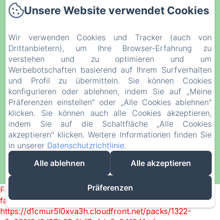
Unsere Website verwendet Cookies
Leistungen
Foto-Galerie
Wir verwenden Cookies und Tracker (auch von
Kontakt
Drittanbietern), um Ihre Browser-Erfahrung zu
Unser Blog
verstehen und zu optimieren und um
Werbebotschaften basierend auf Ihrem Surfverhalten
Rechtliche Informationen
und Profil zu übermitteln. Sie können Cookies
Datenschutzerklärung
konfigurieren oder ablehnen, indem Sie auf „Meine
Präferenzen einstellen" oder „Alle Cookies ablehnen"
Rechtliche Informationen
klicken. Sie können auch alle Cookies akzeptieren,
Cookie-Informationen
indem Sie auf die Schaltfläche „Alle Cookies
akzeptieren" klicken. Weitere Informationen finden Sie
in unserer
Datenschutzrichtlinie
.
EN
FR
DE
NL
Alle ablehnen
Alle akzeptieren
Powered mit Amenitiz
Präferenzen
Failed to load BookingEngine/index: Loading chunk 1322
failed. (missing:
https://d1cmur5l0xva3h.cloudfront.net/packs/1322-