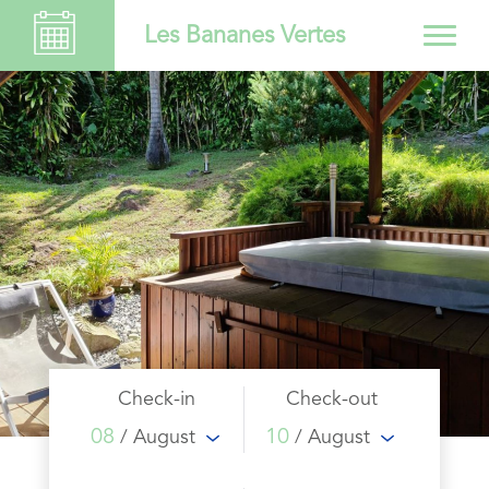
Les Bananes Vertes
Check-in
Check-out
08
10
/ August
/ August