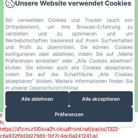
Unsere Website verwendet Cookies
Leistungen
Foto-Galerie
Wir verwenden Cookies und Tracker (auch von
Kontakt
Drittanbietern), um Ihre Browser-Erfahrung zu
Unser Blog
verstehen und zu optimieren und um
Werbebotschaften basierend auf Ihrem Surfverhalten
Rechtliche Informationen
und Profil zu übermitteln. Sie können Cookies
Datenschutzerklärung
konfigurieren oder ablehnen, indem Sie auf „Meine
Präferenzen einstellen" oder „Alle Cookies ablehnen"
Rechtliche Informationen
klicken. Sie können auch alle Cookies akzeptieren,
Cookie-Informationen
indem Sie auf die Schaltfläche „Alle Cookies
akzeptieren" klicken. Weitere Informationen finden Sie
in unserer
Datenschutzrichtlinie
.
EN
FR
DE
NL
Alle ablehnen
Alle akzeptieren
Powered mit Amenitiz
Präferenzen
Failed to load BookingEngine/index: Loading chunk 1322
failed. (missing:
https://d1cmur5l0xva3h.cloudfront.net/packs/1322-
c6e932f9d3d27b65-1bf7c4dc6a241241.js)