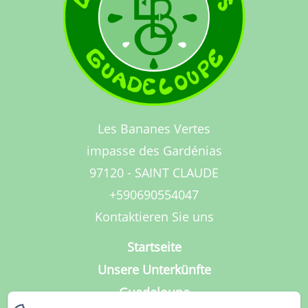
Les Bananes Vertes
impasse des Gardénias
97120 - SAINT CLAUDE
+590690554047
Kontaktieren Sie uns
Startseite
Unsere Unterkünfte
Guadeloupe