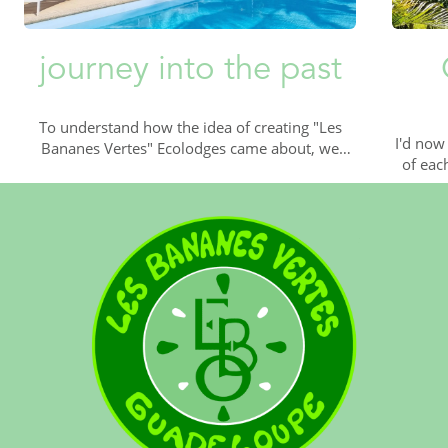
journey into the past
To understand how the idea of creating "Les
I'd now
Bananes Vertes" Ecolodges came about, we
of eac
need to go back in time several years....
the
3 min read
L'Hébergement
3 min r