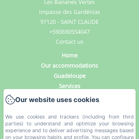
Les Bananes Vertes
impasse des Gardénias
97120 - SAINT CLAUDE
+590690554047
Contact us
Home
Our accommodations
Guadeloupe
Services
Photo Gallery
Our website uses cookies
Contact
Our blog
We use cookies and trackers (including from third
parties) to understand and optimize your browsing
Legal notice
experience and to deliver advertising messages based
Privacy Policy
on your browsing habits and profile. You can configure