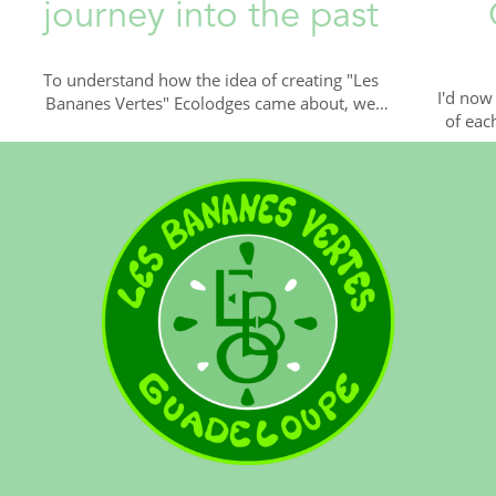
journey into the past
To understand how the idea of creating "Les
I'd now
Bananes Vertes" Ecolodges came about, we
of eac
need to go back in time several years....
the
3 min read
L'Hébergement
3 min r